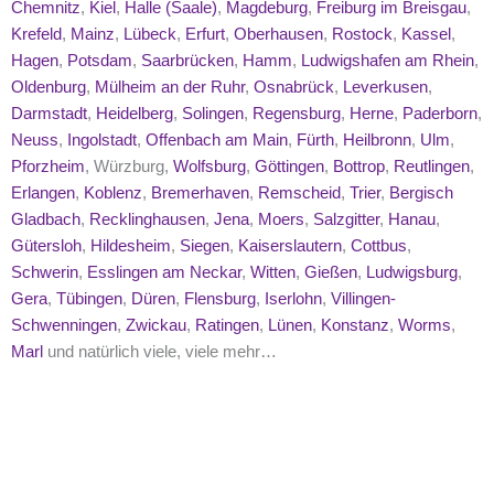
Chemnitz
,
Kiel
,
Halle (Saale)
,
Magdeburg
,
Freiburg im Breisgau
,
Krefeld
,
Mainz
,
Lübeck
,
Erfurt
,
Oberhausen
,
Rostock
,
Kassel
,
Hagen
,
Potsdam
,
Saarbrücken
,
Hamm
,
Ludwigshafen am Rhein
,
Oldenburg
,
Mülheim an der Ruhr
,
Osnabrück
,
Leverkusen
,
Darmstadt
,
Heidelberg
,
Solingen
,
Regensburg
,
Herne
,
Paderborn
,
Neuss
,
Ingolstadt
,
Offenbach am Main
,
Fürth
,
Heilbronn
,
Ulm
,
Pforzheim
, Würzburg,
Wolfsburg
,
Göttingen
,
Bottrop
,
Reutlingen
,
Erlangen
,
Koblenz
,
Bremerhaven
,
Remscheid
,
Trier
,
Bergisch
Gladbach
,
Recklinghausen
,
Jena
,
Moers
,
Salzgitter
,
Hanau
,
Gütersloh
,
Hildesheim
,
Siegen
,
Kaiserslautern
,
Cottbus
,
Schwerin
,
Esslingen am Neckar
,
Witten
,
Gießen
,
Ludwigsburg
,
Gera
,
Tübingen
,
Düren
,
Flensburg
,
Iserlohn
,
Villingen-
Schwenningen
,
Zwickau
,
Ratingen
,
Lünen
,
Konstanz
,
Worms
,
Marl
und natürlich viele, viele mehr…