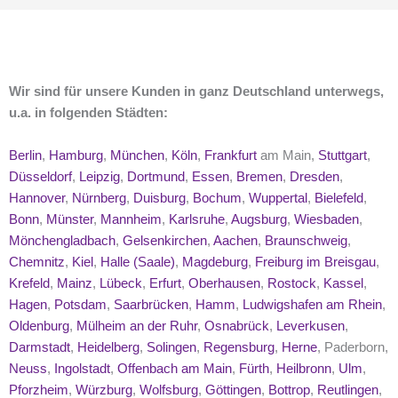
Wir sind für unsere Kunden in ganz Deutschland unterwegs,
u.a. in folgenden Städten:
Berlin
,
Hamburg
,
München
,
Köln
,
Frankfurt
am Main,
Stuttgart
,
Düsseldorf
,
Leipzig
,
Dortmund
,
Essen
,
Bremen
,
Dresden
,
Hannover
,
Nürnberg
,
Duisburg
,
Bochum
,
Wuppertal
,
Bielefeld
,
Bonn
,
Münster
,
Mannheim
,
Karlsruhe
,
Augsburg
,
Wiesbaden
,
Mönchengladbach
,
Gelsenkirchen
,
Aachen
,
Braunschweig
,
Chemnitz
,
Kiel
,
Halle (Saale)
,
Magdeburg
,
Freiburg im Breisgau
,
Krefeld
,
Mainz
,
Lübeck
,
Erfurt
,
Oberhausen
,
Rostock
,
Kassel
,
Hagen
,
Potsdam
,
Saarbrücken
,
Hamm
,
Ludwigshafen am Rhein
,
Oldenburg
,
Mülheim an der Ruhr
,
Osnabrück
,
Leverkusen
,
Darmstadt
,
Heidelberg
,
Solingen
,
Regensburg
,
Herne
, Paderborn,
Neuss
,
Ingolstadt
,
Offenbach am Main
,
Fürth
,
Heilbronn
,
Ulm
,
Pforzheim
,
Würzburg
,
Wolfsburg
,
Göttingen
,
Bottrop
,
Reutlingen
,