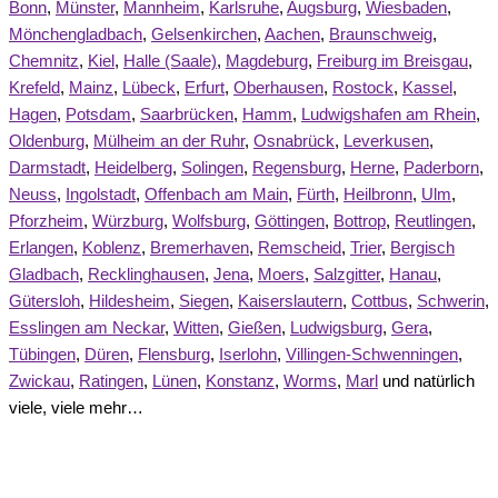
Bonn
,
Münster
,
Mannheim
,
Karlsruhe
,
Augsburg
,
Wiesbaden
,
Mönchengladbach
,
Gelsenkirchen
,
Aachen
,
Braunschweig
,
Chemnitz
,
Kiel
,
Halle (Saale)
,
Magdeburg
,
Freiburg im Breisgau
,
Krefeld
,
Mainz
,
Lübeck
,
Erfurt
,
Oberhausen
,
Rostock
,
Kassel
,
Hagen
,
Potsdam
,
Saarbrücken
,
Hamm
,
Ludwigshafen am Rhein
,
Oldenburg
,
Mülheim an der Ruhr
,
Osnabrück
,
Leverkusen
,
Darmstadt
,
Heidelberg
,
Solingen
,
Regensburg
,
Herne
,
Paderborn
,
Neuss
,
Ingolstadt
,
Offenbach am Main
,
Fürth
,
Heilbronn
,
Ulm
,
Pforzheim
,
Würzburg
,
Wolfsburg
,
Göttingen
,
Bottrop
,
Reutlingen
,
Erlangen
,
Koblenz
,
Bremerhaven
,
Remscheid
,
Trier
,
Bergisch
Gladbach
,
Recklinghausen
,
Jena
,
Moers
,
Salzgitter
,
Hanau
,
Gütersloh
,
Hildesheim
,
Siegen
,
Kaiserslautern
,
Cottbus
,
Schwerin
,
Esslingen am Neckar
,
Witten
,
Gießen
,
Ludwigsburg
,
Gera
,
Tübingen
,
Düren
,
Flensburg
,
Iserlohn
,
Villingen-Schwenningen
,
Zwickau
,
Ratingen
,
Lünen
,
Konstanz
,
Worms
,
Marl
und natürlich
viele, viele mehr…