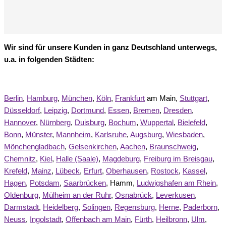
Wir sind für unsere Kunden in ganz Deutschland unterwegs,
u.a. in folgenden Städten:
Berlin
,
Hamburg
,
München
,
Köln
,
Frankfurt
am Main,
Stuttgart
,
Düsseldorf
,
Leipzig
,
Dortmund
,
Essen
,
Bremen
,
Dresden
,
Hannover
,
Nürnberg
,
Duisburg
,
Bochum
,
Wuppertal
,
Bielefeld
,
Bonn
,
Münster
,
Mannheim
,
Karlsruhe
,
Augsburg
,
Wiesbaden
,
Mönchengladbach
,
Gelsenkirchen
,
Aachen
,
Braunschweig
,
Chemnitz
,
Kiel
,
Halle (Saale)
,
Magdeburg
,
Freiburg im Breisgau
,
Krefeld
,
Mainz
,
Lübeck
,
Erfurt
,
Oberhausen
,
Rostock
,
Kassel
,
Hagen
,
Potsdam
,
Saarbrücken
, Hamm,
Ludwigshafen am Rhein
,
Oldenburg
,
Mülheim an der Ruhr
,
Osnabrück
,
Leverkusen
,
Darmstadt
,
Heidelberg
,
Solingen
,
Regensburg
,
Herne
,
Paderborn
,
Neuss
,
Ingolstadt
,
Offenbach am Main
,
Fürth
,
Heilbronn
,
Ulm
,