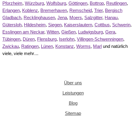
Pforzheim
,
Würzburg
,
Wolfsburg
,
Göttingen
,
Bottrop
,
Reutlingen
,
Erlangen
,
Koblenz
,
Bremerhaven
,
Remscheid
,
Trier
,
Bergisch
Gladbach
,
Recklinghausen
,
Jena
,
Moers
,
Salzgitter
,
Hanau
,
Gütersloh
,
Hildesheim
,
Siegen
,
Kaiserslautern
,
Cottbus
,
Schwerin
,
Esslingen am Neckar
,
Witten
,
Gießen
,
Ludwigsburg
,
Gera
,
Tübingen
,
Düren
,
Flensburg
,
Iserlohn
,
Villingen-Schwenningen
,
Zwickau
,
Ratingen
,
Lünen
,
Konstanz
,
Worms
,
Marl
und natürlich
viele, viele mehr…
Über uns
Leistungen
Blog
Sitemap