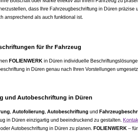
Ihre Botschaft oder Marke effektiv auf Ihrem Fahrzeug zu präse
rzustellen, dass Ihre Fahrzeugbeschriftung in Düren präzise un
h ansprechend als auch funktional ist.
schriftungen für Ihr Fahrzeug
hnen
FOLIENWERK
in Düren individuelle Beschriftungslösungen
eschriftung in Düren genau nach Ihren Vorstellungen umgesetzt 
g und Autobeschriftung in Düren
rung
,
Autofolierung
,
Autobeschriftung
und
Fahrzeugbeschr
g in Düren einzigartig und beeindruckend zu gestalten.
Kontak
 oder Autobeschriftung in Düren zu planen.
FOLIENWERK
– fü