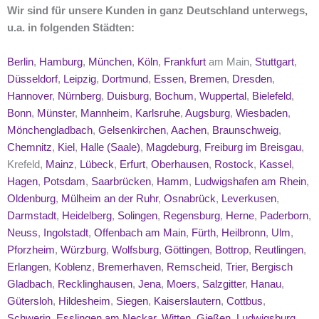
Wir sind für unsere Kunden in ganz Deutschland unterwegs,
u.a. in folgenden Städten:
Berlin
,
Hamburg
,
München
,
Köln
,
Frankfurt
am Main,
Stuttgart
,
Düsseldorf
,
Leipzig
,
Dortmund
,
Essen
,
Bremen
,
Dresden
,
Hannover
,
Nürnberg
,
Duisburg
,
Bochum
,
Wuppertal
,
Bielefeld
,
Bonn
,
Münster
,
Mannheim
,
Karlsruhe
,
Augsburg
,
Wiesbaden
,
Mönchengladbach
,
Gelsenkirchen
,
Aachen
,
Braunschweig
,
Chemnitz
,
Kiel
,
Halle (Saale)
,
Magdeburg
,
Freiburg im Breisgau
,
Krefeld,
Mainz
,
Lübeck
,
Erfurt
,
Oberhausen
,
Rostock
,
Kassel
,
Hagen
,
Potsdam
,
Saarbrücken
,
Hamm
,
Ludwigshafen am Rhein
,
Oldenburg
,
Mülheim an der Ruhr
,
Osnabrück
,
Leverkusen
,
Darmstadt
,
Heidelberg
,
Solingen
,
Regensburg
,
Herne
,
Paderborn
,
Neuss
,
Ingolstadt
,
Offenbach am Main
,
Fürth
,
Heilbronn
,
Ulm
,
Pforzheim
,
Würzburg
,
Wolfsburg
,
Göttingen
,
Bottrop
,
Reutlingen
,
Erlangen
,
Koblenz
,
Bremerhaven
,
Remscheid
,
Trier
,
Bergisch
Gladbach
,
Recklinghausen
,
Jena
,
Moers
,
Salzgitter
,
Hanau
,
Gütersloh
,
Hildesheim
,
Siegen
,
Kaiserslautern
,
Cottbus
,
Schwerin
,
Esslingen am Neckar
,
Witten
,
Gießen
,
Ludwigsburg
,