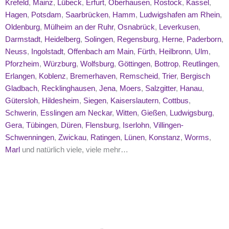
Krefeld
,
Mainz
,
Lübeck
,
Erfurt
,
Oberhausen
,
Rostock
,
Kassel
,
Hagen
,
Potsdam
,
Saarbrücken
,
Hamm
,
Ludwigshafen am Rhein
,
Oldenburg
,
Mülheim an der Ruhr
,
Osnabrück
,
Leverkusen
,
Darmstadt
,
Heidelberg
,
Solingen
,
Regensburg
,
Herne
,
Paderborn
,
Neuss
,
Ingolstadt
,
Offenbach am Main
,
Fürth
,
Heilbronn
,
Ulm
,
Pforzheim
,
Würzburg
,
Wolfsburg
,
Göttingen
,
Bottrop
,
Reutlingen
,
Erlangen
,
Koblenz
,
Bremerhaven
,
Remscheid
,
Trier
,
Bergisch
Gladbach
,
Recklinghausen
,
Jena
,
Moers
,
Salzgitter
,
Hanau
,
Gütersloh
,
Hildesheim
,
Siegen
,
Kaiserslautern
,
Cottbus
,
Schwerin
,
Esslingen am Neckar
,
Witten
,
Gießen
,
Ludwigsburg
,
Gera
,
Tübingen
,
Düren
,
Flensburg
,
Iserlohn
,
Villingen-
Schwenningen
,
Zwickau
,
Ratingen
,
Lünen
,
Konstanz
,
Worms
,
Marl
und natürlich viele, viele mehr…