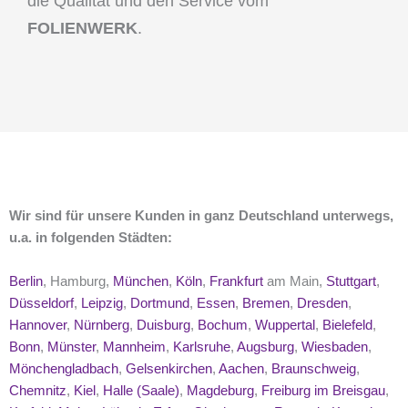
die Qualität und den Service vom
FOLIENWERK
.
Wir sind für unsere Kunden in ganz Deutschland unterwegs,
u.a. in folgenden Städten:
Berlin
, Hamburg,
München
,
Köln
,
Frankfurt
am Main,
Stuttgart
,
Düsseldorf
,
Leipzig
,
Dortmund
,
Essen
,
Bremen
,
Dresden
,
Hannover
,
Nürnberg
,
Duisburg
,
Bochum
,
Wuppertal
,
Bielefeld
,
Bonn
,
Münster
,
Mannheim
,
Karlsruhe
,
Augsburg
,
Wiesbaden
,
Mönchengladbach
,
Gelsenkirchen
,
Aachen
,
Braunschweig
,
Chemnitz
,
Kiel
,
Halle (Saale)
,
Magdeburg
,
Freiburg im Breisgau
,