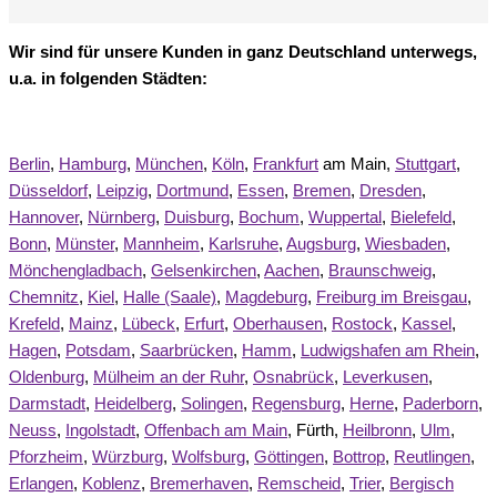
Wir sind für unsere Kunden in ganz Deutschland unterwegs,
u.a. in folgenden Städten:
Berlin
,
Hamburg
,
München
,
Köln
,
Frankfurt
am Main,
Stuttgart
,
Düsseldorf
,
Leipzig
,
Dortmund
,
Essen
,
Bremen
,
Dresden
,
Hannover
,
Nürnberg
,
Duisburg
,
Bochum
,
Wuppertal
,
Bielefeld
,
Bonn
,
Münster
,
Mannheim
,
Karlsruhe
,
Augsburg
,
Wiesbaden
,
Mönchengladbach
,
Gelsenkirchen
,
Aachen
,
Braunschweig
,
Chemnitz
,
Kiel
,
Halle (Saale)
,
Magdeburg
,
Freiburg im Breisgau
,
Krefeld
,
Mainz
,
Lübeck
,
Erfurt
,
Oberhausen
,
Rostock
,
Kassel
,
Hagen
,
Potsdam
,
Saarbrücken
,
Hamm
,
Ludwigshafen am Rhein
,
Oldenburg
,
Mülheim an der Ruhr
,
Osnabrück
,
Leverkusen
,
Darmstadt
,
Heidelberg
,
Solingen
,
Regensburg
,
Herne
,
Paderborn
,
Neuss
,
Ingolstadt
,
Offenbach am Main
, Fürth,
Heilbronn
,
Ulm
,
Pforzheim
,
Würzburg
,
Wolfsburg
,
Göttingen
,
Bottrop
,
Reutlingen
,
Erlangen
,
Koblenz
,
Bremerhaven
,
Remscheid
,
Trier
,
Bergisch