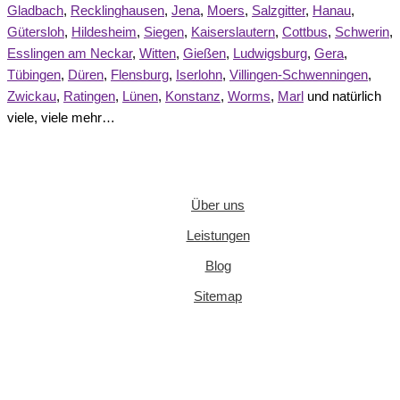
Gladbach
,
Recklinghausen
,
Jena
,
Moers
,
Salzgitter
,
Hanau
,
Gütersloh
,
Hildesheim
,
Siegen
,
Kaiserslautern
,
Cottbus
,
Schwerin
,
Esslingen am Neckar
,
Witten
,
Gießen
,
Ludwigsburg
,
Gera
,
Tübingen
,
Düren
,
Flensburg
,
Iserlohn
,
Villingen-Schwenningen
,
Zwickau
,
Ratingen
,
Lünen
,
Konstanz
,
Worms
,
Marl
und natürlich
viele, viele mehr…
Über uns
Leistungen
Blog
Sitemap