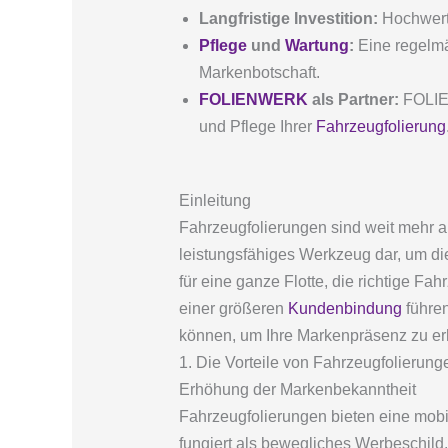
Langfristige Investition:
Hochwerti
Pflege
und
Wartung
:
Eine regelmä
Markenbotschaft.
FOLIENWERK
als Partner:
FOLIEN
und Pflege Ihrer
Fahrzeugfolierung
Einleitung
Fahrzeugfolierungen sind weit mehr al
leistungsfähiges Werkzeug dar, um die
für eine ganze Flotte, die richtige Fa
einer größeren
Kundenbindung
führen
können, um Ihre Markenpräsenz zu e
1. Die Vorteile von Fahrzeugfolierun
Erhöhung der Markenbekanntheit
Fahrzeugfolierungen bieten eine mobil
fungiert als bewegliches Werbeschild.