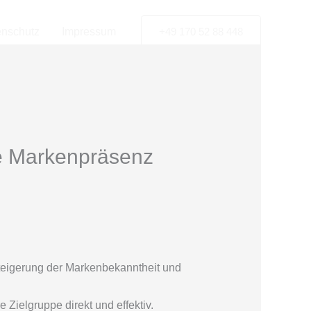
enschutz
Impressum
+49 170 52 88 448
re Markenpräsenz
teigerung der Markenbekanntheit und
 Zielgruppe direkt und effektiv.