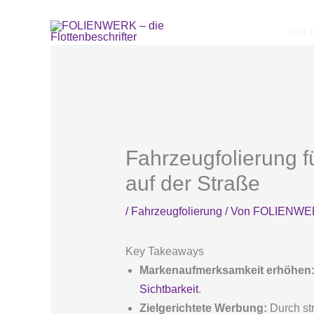
Zum
Inhalt
FOL
springen
Fahrzeugfolierung 
auf der Straße
/
Fahrzeugfolierung
/ Von
FOLIENWE
Key Takeaways
Markenaufmerksamkeit erhöhen
Sichtbarkeit
.
Zielgerichtete Werbung:
Durch str