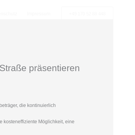
enschutz
Impressum
+49 170 52 88 448
 Straße präsentieren
träger, die kontinuierlich
 kosteneffiziente Möglichkeit, eine