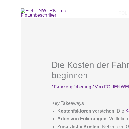
Zum
Inhalt
FOL
springen
Die Kosten der Fah
beginnen
/
Fahrzeugfolierung
/ Von
FOLIENWE
Key Takeaways
Kostenfaktoren verstehen:
Die
K
Arten von Folierungen:
Vollfolier
Zusätzliche Kosten:
Neben den Gru