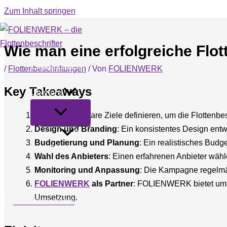
Zum Inhalt springen
Wie man eine erfolgreiche Flo
FOLIENWERK
/
Flottenbeschriftungen
/ Von
FOLIENWERK
Leistungen
Key Takeaways
Über uns
Zielsetzung
: Klare Ziele definieren, um die Flotten
Design und Branding
: Ein konsistentes Design entw
Blog
Budgetierung und Planung
: Ein realistisches Budg
Kontakt
Wahl des Anbieters
: Einen erfahrenen Anbieter wähl
Datenschutz
Monitoring und Anpassung
: Die Kampagne regelmä
Impressum
FOLIENWERK
als Partner
: FOLIENWERK bietet umfa
Umsetzung.
+49 170 52 88 448